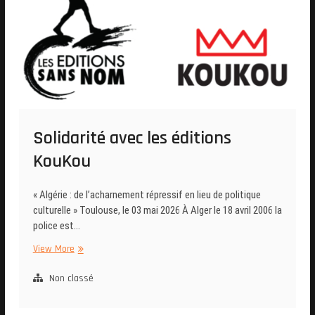
Solidarité avec les éditions
KouKou
« Algérie : de l’acharnement répressif en lieu de politique
culturelle » Toulouse, le 03 mai 2026 À Alger le 18 avril 2006 la
police est…
Solidarité
View More
avec
les
Non classé
éditions
KouKou