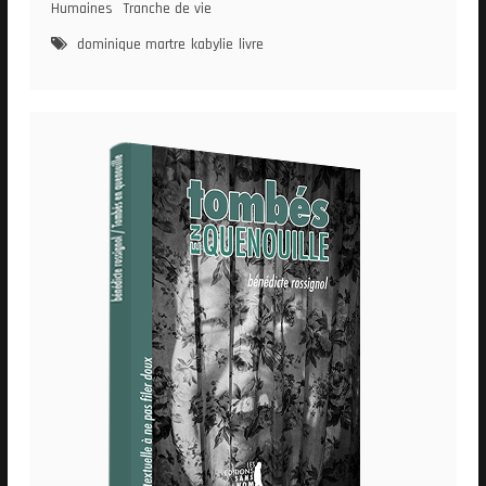
Partage
Humaines
Tranche de vie
dominique martre
kabylie
livre