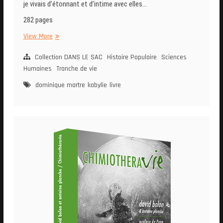
je vivais d’étonnant et d’intime avec elles…
282 pages
La
View More
Kabylie
en
Collection DANS LE SAC
Histoire Populaire
Sciences
Partage
Humaines
Tranche de vie
dominique martre
kabylie
livre