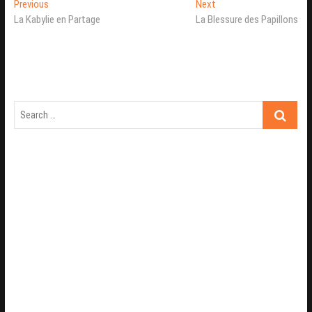
Navigation
Previous
Next
Previous
Next
post:
post:
La Kabylie en Partage
La Blessure des Papillons
de
l’article
Search
…