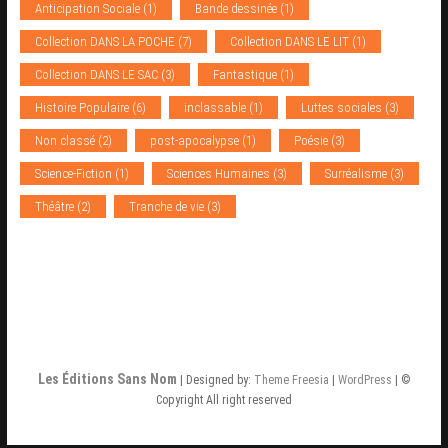
Anticipation Sociale
(1)
Bande dessinée
(1)
Collection DANS LA POCHE
(7)
Collection DANS LE LIT
(1)
Collection DANS LE SAC
(3)
Fantastique
(1)
Histoire Populaire
(6)
inclassable
(1)
Luttes sociales
(3)
Non classé
(2)
post-apocalypse
(1)
Poésie
(3)
Science-Fiction
(1)
Sciences Humaines
(3)
Surréalisme
(3)
Théâtre
(2)
Tranche de vie
(3)
Les Éditions Sans Nom
| Designed by:
Theme Freesia
|
WordPress
| ©
Copyright All right reserved